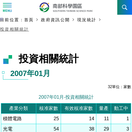
:::
主要內容開始
:::
目前位置：
首頁
政府資訊公開
現況統計
訊息公告
投資相關統計
南科管理局
最新消息及活動
新聞資料專區
認識園區
發展沿革
即時新聞澄清專區
首長介紹
設立沿革
工商服務
臺南園區
徵才公告
大事紀
機關組織
局長小檔案
高雄園區
簡介
廠商服務
招標資訊
局長電子信箱
施政主軸
組織法
競爭優勢
橋頭園區
簡介
申請流程及表單
園區電子看板專區
組織架構
土地規劃
廉政園地
年度工作展望
競爭優勢
新設園區
簡介
入區申辦流程