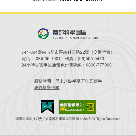
建築管理
南科實中
永續LOHAS綠色園區
營建管理
人文景觀地圖
生態資產
電子公文交換
「沙崙生態科學園區生態保育協作平台」公開資訊
網站
744-094臺南市新市區南科三路22號（
交通位置
）
場地借用
電話：
(06)505-1001
傳真：
(06)505-0470
24小時災害事故通報免付費專線：
0800-777006
服務時間：
早上八點半至下午五點半
廉政檢舉信箱
國家科學及技術委員會南部科學園區管理局 © 2018 All Rights Reserved.