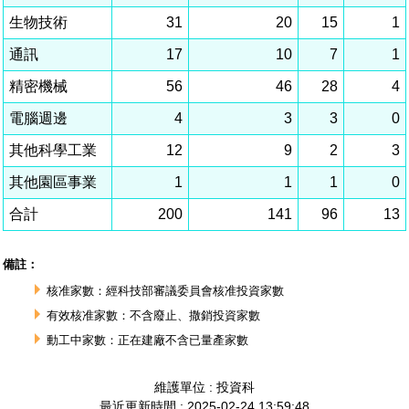
相關費用
組織職掌
水電供應
國家科學及技術委員會重大政策
土地規劃
獲獎記錄
工作職掌與聯絡管道
競爭優勢
交通資訊
申辦案件處理時限
科學園區廠商服務網
園區事業管理費
管理局位置
園區土地廠房宿舍出租資訊
水電供應
廉政反貪、防貪專區
土地規劃
檔案應用專區
機構及廠商名錄
投資業務
土地及廠房租賃
園區課程及獎補助計畫
園區資源再生中心
園區土地廠房宿舍出租資訊
廉政資訊
水電供應
WebMail(新)
檔案應用服務須知
文化藝術
廠商名錄
工商業務
宿舍租金費用
園區參訪申請
園區培訓課程
污水處理廠
污水處理廠
公職人員及關係人補助交易身分關係公開專區
園區土地廠房宿舍出租資訊
檔案應用及宣導活動
園區公會資訊
通關業務
園區生活
公共藝術
污水費
科學園區人才培育補助計畫
性平專區
機關採購廉政平臺
污水處理廠
檔案教育訓練及標竿學習
研究機構
工安管理
考古遺址
廢棄物清除處理費
創新創業
生活服務
新興科技應用計畫
園區廠商採購資訊
檔案管理局相關連結
育成中心
環保管理
南科新港堂
園區宿舍簡介
永續園區
南科AI_ROBOT自造基地
敦親睦鄰經費補助
勞資管理
自行車道網
南科創業工坊
企業社會責任