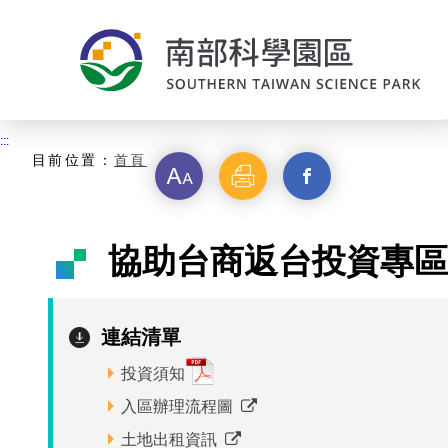
:::
主要內容開始
:::
目前位置：
首頁
字
列
另
級
印
開
協助台商返台投資專區
啟
新
連結清單
視
投資須知
入區辦理流程圖
窗
土地出租資訊