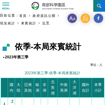
:::
主要內容開始
:::
目前位置：
首頁
政府資訊公開
訊息公告
字
列
另
依季
現況統計
來賓統計
級
印
開
南科管理局
最新消息及活動
啟
新聞資料專區
認識園區
發展沿革
依季-本局來賓統計
新
即時新聞澄清專區
首長介紹
設立沿革
工商服務
臺南園區
視
2023年第三季
徵才公告
大事紀
窗
機關組織
局長小檔案
單位：人
高雄園區
簡介
廠商服務
2023年第三季-依季-本局來賓統計
_
招標資訊
局長電子信箱
施政主軸
組織法
競爭優勢
橋頭園區
簡介
申請流程及表單
北
大
分
國
大
亞洲
歐
非
中南
國外
本季
美
洋
園區電子看板專區
組織架構
廉政園地
年度工作展望
土地規劃
競爭優勢
新設園區
簡介
相關費用
入區申辦流程
內
陸
其他
洲
洲
美洲
合計
小計
享
洲
洲
組織職掌
國家科學及技術委員會重大政策
水電供應
獲獎記錄
工作職掌與聯絡管道
土地規劃
競爭優勢
交通資訊
2
申辦案件處理時限
科學園區廠商服務網
園區事業管理費
到
人