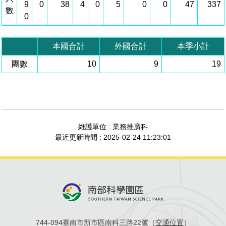
9
0
38
4
0
5
0
0
47
337
數
管理局位置
園區土地廠房宿舍出租資訊
廉政反貪、防貪專區
水電供應
Faceb
檔案應用專區
土地規劃
機構及廠商名錄
0
投資業務
土地及廠房租賃
園區課程及獎補助計畫
園區資源再生中心
廉政資訊
園區土地廠房宿舍出租資訊
水電供應
WebMail(新)
檔案應用服務須知
文化藝術
廠商名錄
工商業務
宿舍租金費用
園區參訪申請
園區培訓課程
本國合計
外國合計
本季小計
污水處理廠
團數
公職人員及關係人補助交易身分關係公開專區
污水處理廠
10
9
19
園區土地廠房宿舍出租資訊
檔案應用及宣導活動
園區公會資訊
園區生活
公共藝術
通關業務
污水費
科學園區人才培育補助計畫
性平專區
機關採購廉政平臺
污水處理廠
檔案教育訓練及標竿學習
研究機構
考古遺址
工安管理
創新創業
生活服務
廢棄物清除處理費
新興科技應用計畫
園區廠商採購資訊
檔案管理局相關連結
育成中心
南科新港堂
環保管理
園區宿舍簡介
永續園區
南科AI_ROBOT自造基地
敦親睦鄰經費補助
維護單位 : 業務推廣科
最近更新時間 : 2025-02-24 11:23:01
勞資管理
自行車道網
南科創業工坊
企業社會責任
建築管理
南科實中
永續LOHAS綠色園區
營建管理
人文景觀地圖
生態資產
電子公文交換
「沙崙生態科學園區生態保育協作平台」公開資訊
744-094臺南市新市區南科三路22號（
交通位置
）
網站