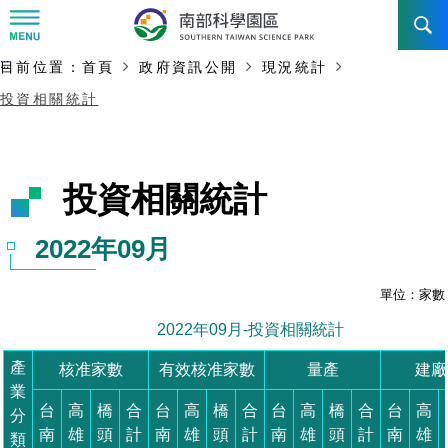
:::
主要內容開始
:::
目前位置：
首頁
政府資訊公開
現況統計
訊息公告
投資相關統計
南科管理局
最新消息及活動
新聞資料專區
認識園區
發展沿革
即時新聞澄清專區
首長介紹
設立沿革
工商服務
臺南園區
徵才公告
大事紀
機關組織
局長小檔案
高雄園區
簡介
廠商服務
招標資訊
局長電子信箱
施政主軸
組織法
競爭優勢
橋頭園區
簡介
申請流程及表單
園區電子看板專區
組織架構
土地規劃
廉政園地
年度工作展望
競爭優勢
新設園區
簡介
入區申辦流程