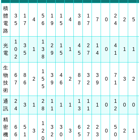
相關費用
組織職掌
水電供應
國家科學及技術委員會重大政策
土地規劃
獲獎記錄
工作職掌與聯絡管道
競爭優勢
交通資訊
申辦案件處理時限
科學園區廠商服務網
園區事業管理費
管理局位置
園區土地廠房宿舍出租資訊
水電供應
廉政反貪、防貪專區
土地規劃
檔案應用專區
機構及廠商名錄
投資業務
土地及廠房租賃
園區課程及獎補助計畫
園區資源再生中心
園區土地廠房宿舍出租資訊
廉政資訊
水電供應
WebMail(新)
檔案應用服務須知
文化藝術
廠商名錄
工商業務
宿舍租金費用
園區參訪申請
園區培訓課程
污水處理廠
污水處理廠
公職人員及關係人補助交易身分關係公開專區
園區土地廠房宿舍出租資訊
檔案應用及宣導活動
園區公會資訊
通關業務
園區生活
公共藝術
污水費
科學園區人才培育補助計畫
性平專區
機關採購廉政平臺
污水處理廠
檔案教育訓練及標竿學習
研究機構
工安管理
考古遺址
廢棄物清除處理費
創新創業
生活服務
新興科技應用計畫
園區廠商採購資訊
檔案管理局相關連結
育成中心
環保管理
南科新港堂
園區宿舍簡介
永續園區
南科AI_ROBOT自造基地
敦親睦鄰經費補助
勞資管理
自行車道網
南科創業工坊
企業社會責任