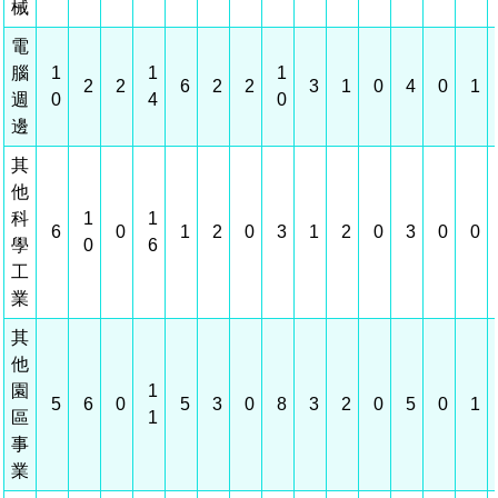
建築管理
南科實中
永續LOHAS綠色園區
營建管理
人文景觀地圖
生態資產
電子公文交換
「沙崙生態科學園區生態保育協作平台」公開資訊
網站
場地借用