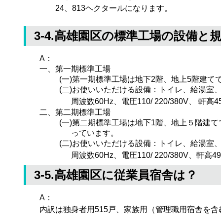
24、813ヘクタールになります。
3-4.高雄園区の標準工場の設備と
A：
一、第一期標準工場
(一)第一期標準工場は地下2階、地上5階建て
(二)お使いいただける設備：トイレ、給湯室
周波数60Hz、電圧110/ 220/380V、 
二、第二期標準工場
(一)第二期標準工場は地下1階、地上５階建て
っています。
(二)お使いいただける設備：トイレ、給湯室
周波数60Hz、電圧110/ 220/380V、軒
3-5.高雄園区に従業員宿舎は？
A：
内訳は独身者用515戸、家族用（管理職用宿舎を含