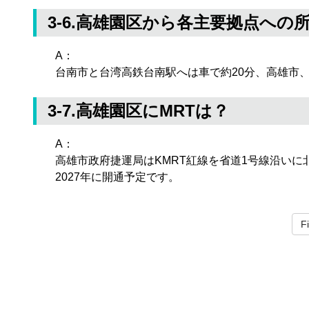
3-6.高雄園区から各主要拠点への
A：
台南市と台湾高鉄台南駅へは車で約20分、高雄市
3-7.高雄園区にMRTは？
A：
高雄市政府捷運局はKMRT紅線を省道1号線沿い
2027年に開通予定です。
Fi