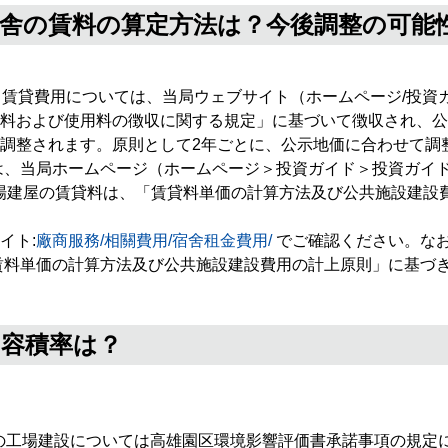
、宿舎の賃料の算定方法は？今後調整の可能
く
_STSP
。賃貸費用については、当局ウェブサイト（ホームページ/投資ガ
料および使用料の徴収に関する規定」に基づいて徴収され、公
フ
調整されます。原則として2年ごとに、公示地価に合わせて調整し
は、当局ホームページ（ホームページ＞投資ガイド＞投資ガイ
ェ
準工場建屋の賃貸料は、「賃貸料単価の計算方法及び公共施設建
イ
イト:
廠商服務/相關費用/宿舍租金費用/
でご確認ください。なお
賃料単価の計算方法及び公共施設建設費用の計上原則」に基づ
ス
ブ
と容積率は？
ッ
ク
区画の工場建設については高雄園区環境影響評価書承諾事項の規定に