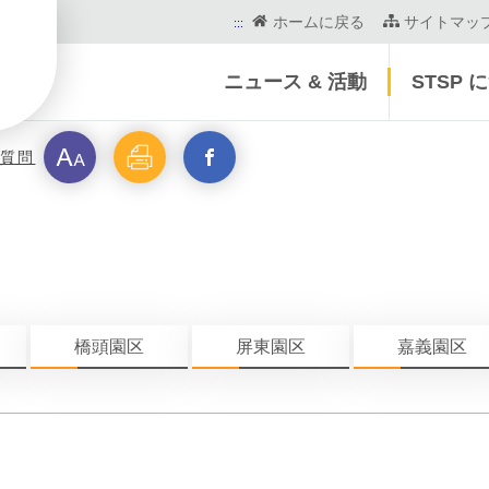
ホームに戻る
サイトマッ
:::
ニュース & 活動
STSP 
フ
印
新
質問
ォ
刷
ウ
ン
イ
ト
ン
橋頭園区
屏東園区
嘉義園区
サ
ド
イ
を
ズ
開