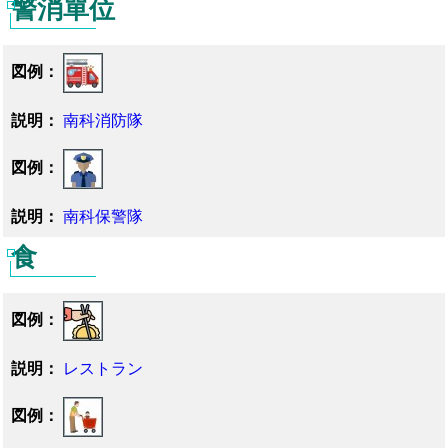
警消單位
ェ
統計資料
生活機能
お問い合わせ先
イ
就労ビザ
ス
南科消防隊
ブ
ッ
南科保警隊
ク
食
レストラン