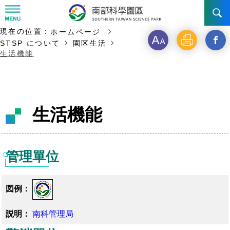
:::
主な内容の開始
:::
現在の位置：
ホームページ
ニュース & 活動
フ
印
新
STSP について
園区生活
生活機能
ォ
刷
ウ
STSP について
ニュース
ン
イ
イベント写真
投資ガイド
陣営
ト
ン
生活機能
事業展望
設立・沿革
交通
STSPを選ぶ理由
サ
ド
年代記
イ
を
台南園区
インセンティブ
お問い合わせ先
交通アクセス
管理單位
ズ
開
組織構成
高雄園区
投資申請
く
橋頭園区
費用と担保
_STS
南科管理局
園区生活
全企業
フ