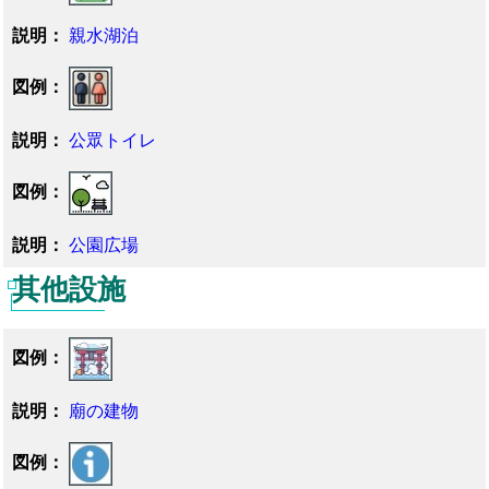
親水湖泊
公眾トイレ
公園広場
其他設施
廟の建物