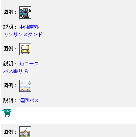
中油南科
ガソリンスタンド
短コース
バス乗り場
巡回バス
育