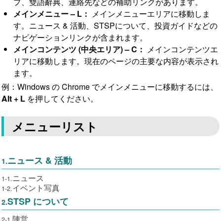
プ、雙語辭典、連絡先などの補助リンクがあります。
メインメニュー – L：
メインメニューエリアに移動しま
統計資料
生活機能
お問い合わせ先
す。ニュース & 活動、STSPについて、投資ガイドなどの
ナビゲーションリンクが含まれます。
就労ビザ
メインコンテンツ (中央エリア) – C：
メインコンテンツエ
リアに移動します。現在のページの主要な内容が表示され
ます。
例：Windows の Chrome でメインメニューに移動するには、
Alt + L
を押してください。
メニューリスト
ニュース & 活動
1.
ニュース
1-1.
イベント写真
1-2.
STSP について
2.
陣営
2-1.