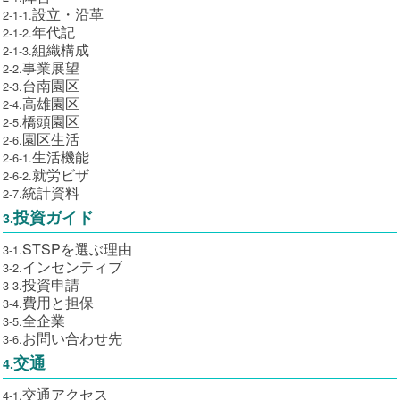
設立・沿革
2-1-1.
年代記
2-1-2.
組織構成
2-1-3.
事業展望
2-2.
台南園区
2-3.
高雄園区
2-4.
橋頭園区
2-5.
園区生活
2-6.
生活機能
2-6-1.
就労ビザ
2-6-2.
統計資料
2-7.
投資ガイド
3.
STSPを選ぶ理由
3-1.
インセンティブ
3-2.
投資申請
3-3.
費用と担保
3-4.
全企業
3-5.
お問い合わせ先
3-6.
交通
4.
交通アクセス
4-1.