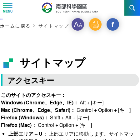
:::
:::
ニュース & 活動
フ
印
ホームに戻る
サイトマップ
ォ
刷
STSP について
ニュース
ン
イベント写真
投資ガイド
陣営
サイトマップ
ト
事業展望
設立・沿革
交通
STSPを選ぶ理由
サ
アクセスキー
年代記
イ
台南園区
インセンティブ
お問い合わせ先
交通アクセス
このサイトのアクセスキー：
ズ
組織構成
Windows (Chrome、Edge、IE)：
高雄園区
Alt + [キー]
投資申請
Mac (Chrome、Edge、Safari)：
Control + Option + [キー]
Firefox (Windows)：
Shift + Alt + [キー]
橋頭園区
費用と担保
Firefox (Mac)：
Control + Option + [キー]
上部エリア – U：
園区生活
上部エリアに移動します。サイトマッ
全企業