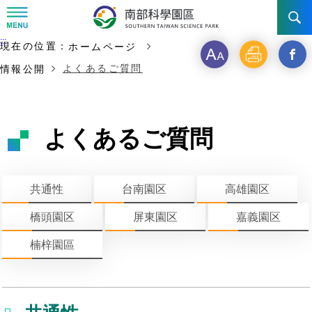
:::
主な内容の開始
:::
現在の位置：
ホームページ
ニュース & 活動
フ
印
新
よくあるご質問
情報公開
ォ
刷
ウ
STSP について
ニュース
ン
イ
イベント写真
投資ガイド
陣営
よくあるご質問
ト
ン
事業展望
設立・沿革
交通
STSPを選ぶ理由
サ
ド
共通性
台南園区
高雄園区
年代記
イ
を
台南園区
インセンティブ
お問い合わせ先
交通アクセス
橋頭園区
屏東園区
嘉義園区
ズ
開
組織構成
高雄園区
投資申請
楠梓園區
く
橋頭園区
費用と担保
_STS
園区生活
全企業
フ