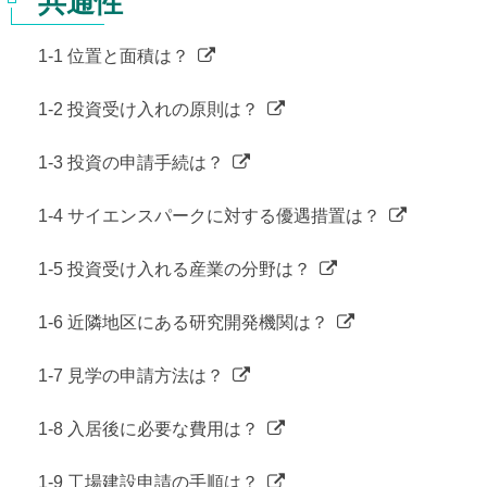
共通性
ェ
統計資料
生活機能
お問い合わせ先
1-1 位置と面積は？
イ
就労ビザ
1-2 投資受け入れの原則は？
ス
ブ
1-3 投資の申請手続は？
ッ
1-4 サイエンスパークに対する優遇措置は？
ク
1-5 投資受け入れる産業の分野は？
1-6 近隣地区にある研究開発機関は？
1-7 見学の申請方法は？
1-8 入居後に必要な費用は？
1-9 工場建設申請の手順は？