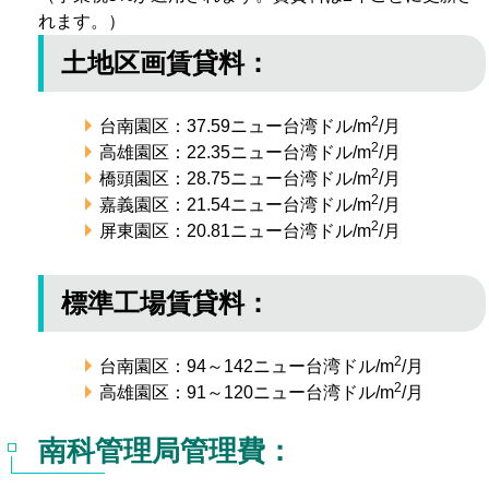
れます。）
ェ
統計資料
生活機能
お問い合わせ先
土地区画賃貸料：
イ
就労ビザ
ス
2
台南園区：37.59ニュー台湾ドル/m
/月
2
高雄園区：22.35ニュー台湾ドル/m
/月
ブ
2
橋頭園区：28.75ニュー台湾ドル/m
/月
2
嘉義園区：21.54ニュー台湾ドル/m
/月
ッ
2
屏東園区：20.81ニュー台湾ドル/m
/月
ク
標準工場賃貸料：
2
台南園区：94～142ニュー台湾ドル/m
/月
2
高雄園区：91～120ニュー台湾ドル/m
/月
南科管理局管理費：