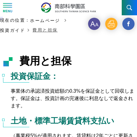
:::
主な内容の開始
:::
現在の位置：
ホームページ
ニュース & 活動
フ
印
新
費用と担保
投資ガイド
ォ
刷
ウ
STSP について
ニュース
ン
イ
イベント写真
投資ガイド
陣営
費用と担保
ト
ン
事業展望
設立・沿革
交通
STSPを選ぶ理由
サ
ド
投資保証金：
年代記
イ
を
台南園区
インセンティブ
お問い合わせ先
交通アクセス
事業体の承認済投資総額の0.3%を保証金として回収しま
ズ
開
す。保証金は、投資計画の完遂後に利息なしで返金され
組織構成
高雄園区
投資申請
ます。
く
橋頭園区
費用と担保
土地・標準工場賃貸料支払い
_STS
園区生活
全企業
フ
（事業税5%が適用されます。賃貸料は2年ごとに更新さ