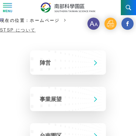
:::
主な内容の開始
:::
現在の位置：
ホームページ
フ
印
新
ニュース & 活動
STSP について
ォ
刷
ウ
STSP について
ニュース
ン
イ
ト
ン
イベント写真
投資ガイド
陣営
陣営
サ
ド
事業展望
設立・沿革
交通
STSPを選ぶ理由
イ
を
ズ
開
年代記
台南園区
インセンティブ
事業展望
お問い合わせ先
交通アクセス
く
組織構成
高雄園区
投資申請
_STS
フ
橋頭園区
費用と担保
台南園区