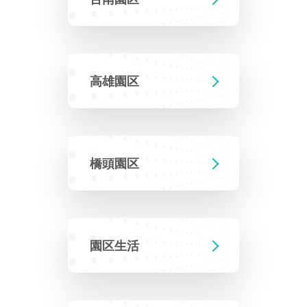
ェ
園区生活
全企業
イ
統計資料
生活機能
ス
お問い合わせ先
高雄園区
ブ
就労ビザ
ッ
ク
橋頭園区
園区生活