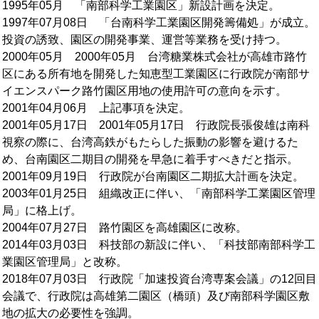
1995年05月 「南部科学工業園区」新設計画を決定。
1997年07月08日 「台南科学工業園区開発籌備処」が成立。
投資の誘致、園区の開発事業、運営等業務を受け持つ。
2000年05月 2000年05月 台湾糖業株式会社が高雄市路竹
区にある所有地を開発した知恵型工業園区に行政院が南部サ
イエンスパーク路竹園区用地の使用許可の意向を示す。
2001年04月06月 上記事項を決定。
2001年05月17日 2001年05月17日 行政院長張俊雄は南科
視察の際に、台湾高鉄がもたらした振動の影響を避けるた
め、台南園区二期目の開発を早急に着手すべきだと指示。
2001年09月19日 行政院が台南園区二期拡大計画を決定。
2003年01月25日 組織改正に伴い、「南部科学工業園区管理
局」に格上げ。
2004年07月27日 路竹園区を高雄園区に改称。
2014年03月03日 科技部の新設に伴い、「科技部南部科学工
業園区管理局」と改称。
2018年07月03日 行政院「加速投資台湾専案会議」の12回目
会議で、行政院は高雄第二園区（橋頭）及び南部科学園区敷
地の拡大の必要性を強調。