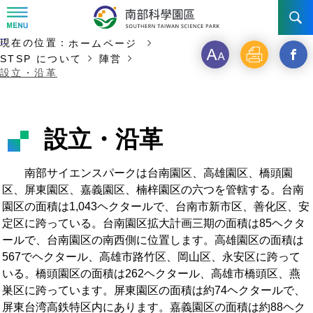
:::
主な内容の開始
:::
現在の位置：
ホームページ
ニュース & 活動
フ
印
新
STSP について
陣営
設立・沿革
ォ
刷
ウ
STSP について
ニュース
ン
イ
イベント写真
投資ガイド
陣営
設立・沿革
ト
ン
事業展望
設立・沿革
交通
STSPを選ぶ理由
サ
ド
南部サイエンスパークは台南園区、高雄園区、橋頭園
区、屏東園区、嘉義園区、楠梓園区の六つを管轄する。台南
年代記
イ
を
台南園区
インセンティブ
お問い合わせ先
交通アクセス
園区の面積は1,043ヘクタールで、台南市新市区、善化区、安
ズ
開
定区に跨っている。台南園区拡大計画三期の面積は85ヘクタ
組織構成
高雄園区
投資申請
ールで、台南園区の南西側に位置します。高雄園区の面積は
く
567でヘクタール、高雄市路竹区、岡山区、永安区に跨って
橋頭園区
費用と担保
いる。橋頭園区の面積は262ヘクタール、高雄市橋頭区、燕
_STS
巣区に跨っています。屏東園区の面積は約74ヘクタールで、
園区生活
全企業
フ
屏東台湾高鉄特区内にあります。嘉義園区の面積は約88ヘク