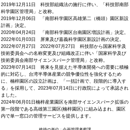
2019年12月11日 科技部組織法の施行に伴い、「科技部南部
科学園区管理局」と改称。
2019年12月06日 「南部科学園区高雄第二（橋頭）園区新設
計画」決定。
2020年04月24日 「南部科学園区台南園区増設計画」決定。
2022年01月03日 屏東及び嘉義科学園区新設計画の決定。
2022年07月27日 2022年07月27日 科技部から国家科学及
技術委員会への名称変更及び組織改正に伴い「国家科学及び
技術委員会南部サイエンスパーク管理局」と改称。
2023年07月14日 将来を見据えた半導体開発への需要に積極
的に対応し、台湾半導体産業の競争優位性を強化するため
に、楠梓園区の設立計画は、「一括計画で、段階的に導入す
る」を採用して、2023年07月14日に行政院によって承認され
ました。
2024年06月01日楠梓産業園区を南部サイエンスパーク拡張の
第一段階である高雄第三園区(楠梓園区) に組み込まれ、園区
内で単一窓口の管理サービスを提供します。
維持の単位 : 企画管理考察課