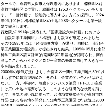
タールで、嘉義県太保市太保農場内にあります。楠梓園区は
ェ
統計資料
生活機能
お問い合わせ先
高雄市楠梓区に位置し、総面積は 175.3 ヘクタールがありま
す。「一括計画で、段階的に導入する」方式を採用し、2024
イ
就労ビザ
年06月01日に楠梓産業園区の土地29.83ヘクタールを第一段
ス
階で導入します。
行政院が1991年に発表した「国家建設六年計画」における
ブ
「新設科学工業園区」の構想により設立が確定されました。
その後1993年には「経済振興方案」が通り、同時に「南部科
ッ
学工業園区の増設案」が提出された結果、1995年 05月に南部
ク
科学工業園区設立計画(台南園区第1期基地)が認可され、南台
湾はここからハイテクノロジー産業の発展に向けて大きな一
歩を踏み出しました。
2000年の景気好況により、台南園区一期の工業用地の80％以
上もすでに賃貸契約済み、その上、企業の問い合わせは絶え
ない。一方、半導体、薄膜トランジスタ液晶(TFT-LCD)産業
には広い土地の需要がある。このような経済的な状況を踏ま
えて、景気の追い風に乗って、台湾糖業株式会社が高雄市路
竹区にある所有地を開発した知恵型工業園区に行政院は2000
年05月に南部サイエンスパーク路竹園区の使用許可の意向を