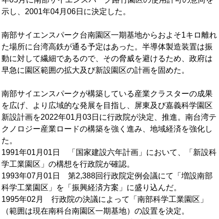
示し、2001年04月06日に決定した。
南部サイエンスパーク台南園区一期基地からおよそ1キロ離れ
た場所に台湾高鉄が通る予定はあった。半導体製造装置は振
動に対して繊細であるので、その脅威を避けるため、政府は
早急に園区範囲の拡大及び新設園区の計画を固めた。
南部サイエンスパークが構築している産業クラスターの成果
を広げ、より広域的な発展を目指し、屏東及び嘉義科学園区
新設計画を2022年01月03日に行政院が決定、推進。南台湾テ
クノロジー産業ロードの構築を強く進み、地域経済を強化し
た。
1991年01月01日 「国家建設六年計画」において、「新設科
学工業園区」の構想を行政院が確認。
1993年07月01日 第2,388回行政院定例会議にて「増設南部
科学工業園区」を「振興経済方案」に盛り込んだ。
1995年02月 行政院の決議によって「南部科学工業園区」
（範囲は現在南科台南園区一期基地）の設置を決定。