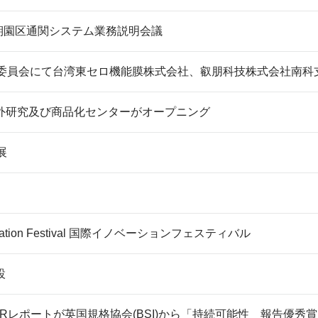
半期園区通関システム業務説明会議
議委員会にて台湾東セロ機能膜株式会社、叡朋科技株式会社南科
外研究及び商品化センターがオープニング
出展
ovation Festival 国際イノベーションフェスティバル
設
Rレポートが英国規格協会(BSI)から「持続可能性 報告優秀