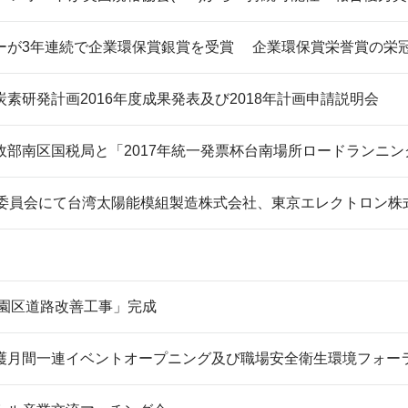
ーが3年連続で企業環保賞銀賞を受賞 企業環保賞栄誉賞の栄
素研発計画2016年度成果発表及び2018年計画申請説明会
政部南区国税局と「2017年統一発票杯台南場所ロードランニ
議委員会にて台湾太陽能模組製造株式会社、東京エレクトロン株
科園区道路改善工事」完成
護月間一連イベントオープニング及び職場安全衛生環境フォー