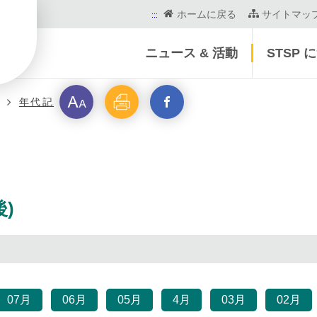
ホームに戻る
サイトマッ
:::
ニュース & 活動
STSP 
フ
印
新
年代記
営
ォ
刷
ウ
ン
イ
ト
ン
)
サ
ド
イ
を
07月
06月
05月
4月
03月
02月
ズ
開