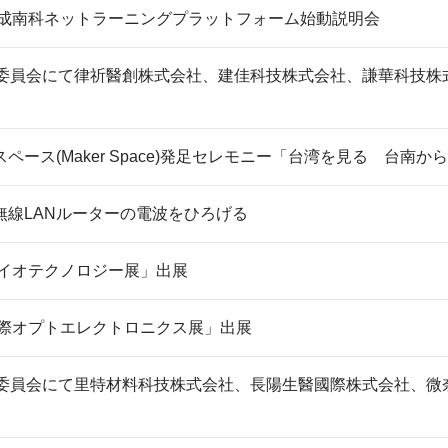
材育成南科ネットラーニングプラットフォーム始動説明会
議委員会にて律祈醫創株式会社、建佳科技株式会社、謙華科技株
ペース(Maker Space)発足セレモニー「台湾を見る 台南
無線LANルーターの電波をひろげる
バイオテクノロジー展」出展
国際オプトエレクトロニクス展」出展
議委員会にて里特材料科技株式会社、長陽生醫國際株式会社、微