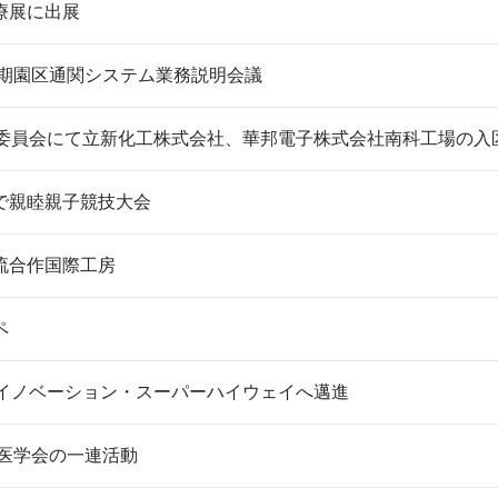
療展に出展
半期園区通関システム業務説明会議
議委員会にて立新化工株式会社、華邦電子株式会社南科工場の入
で親睦親子競技大会
流合作国際工房
ペ
0イノベーション・スーパーハイウェイへ邁進
科医学会の一連活動