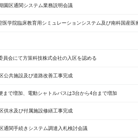
半期園区通関システム業務説明会議
腔医学院臨床教育用シミュレーションシステム及び南科国産医
議委員会にて方策科技株式会社の入区を認める
園区公共施設及び道路改善工事完成
2便まで増加、電動シャトルバスは3台から4台まで増加
園区供水及び付属施設修繕工事完成
園区通関手続きシステム調達入札検討会議