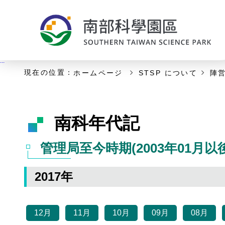
:::
主な内容の開始
:::
現在の位置：
ホームページ
STSP について
陣
南科年代記
管理局至今時期(2003年01月以後
2017年
12月
11月
10月
09月
08月