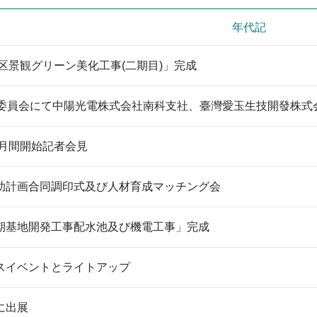
く
年代記
_STSP
園区景観グリーン美化工事(二期目)」完成
フ
議委員会にて中陽光電株式会社南科支社、臺灣愛玉生技開發株式
ェ
心月間開始記者会見
イ
助計画合同調印式及び人材育成マッチング会
ス
ブ
期基地開発工事配水池及び機電工事」完成
ッ
スイベントとライトアップ
ク
に出展