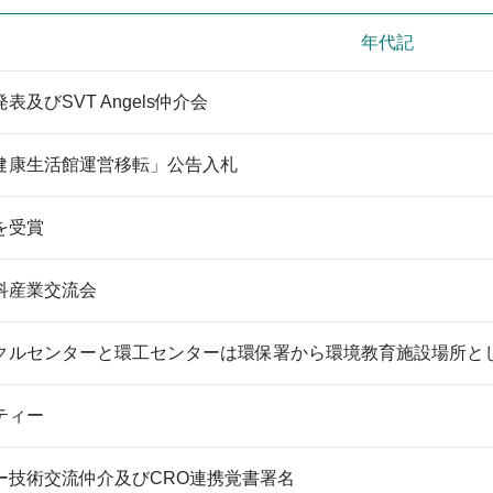
く
年代記
_STSP
及びSVT Angels仲介会
フ
健康生活館運営移転」公告入札
ェ
を受賞
イ
科産業交流会
ス
ブ
クルセンターと環工センターは環保署から環境教育施設場所と
ッ
ティー
ク
ー技術交流仲介及びCRO連携覚書署名