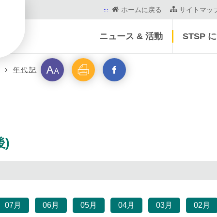
ホームに戻る
サイトマッ
:::
ニュース & 活動
STSP 
フ
印
新
年代記
営
ォ
刷
ウ
ン
イ
ト
ン
)
サ
ド
イ
を
07月
06月
05月
04月
03月
02月
ズ
開