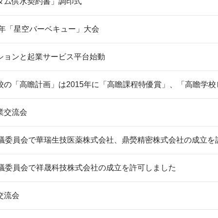
ダム供水契約書」調印式
5年「星空バーベキュー」大会
ションと起業サービス平台始動
校の「高瞻計画」は2015年に「高瞻課程特優賞」、「高瞻学
業交流会
審議委員会で華瑞生技医薬株式会社、鼎熒精密株式会社の成立を
審議委員会で祥晟科技株式会社の成立を許可しました
交流会