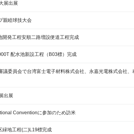
技大展出展
ップ親睦球技大会
地開発工程安順二路増設便道工程完成
000T 配水池新設工程（B03標）完成
部審議委員会で台湾富士電子材料株式会社、永嘉光電株式会社、
電展出展
rnational Conventionに参加のため訪米
緑地工程(二)L19標完成