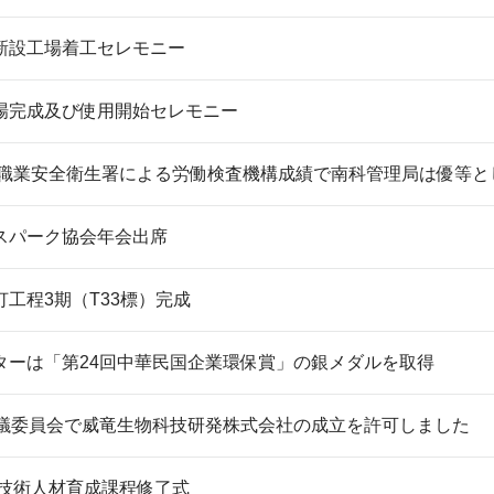
新設工場着工セレモニー
場完成及び使用開始セレモニー
働部職業安全衛生署による労働検査機構成績で南科管理局は優等
スパーク協会年会出席
灯工程3期（T33標）完成
ターは「第24回中華民国企業環保賞」の銀メダルを取得
審議委員会で威竜生物科技研発株式会社の成立を許可しました
び技術人材育成課程修了式