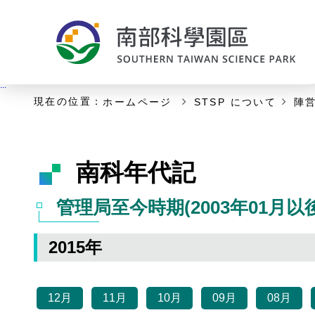
:::
主な内容の開始
:::
現在の位置：
ホームページ
STSP について
陣
南科年代記
管理局至今時期(2003年01月以後
2015年
12月
11月
10月
09月
08月