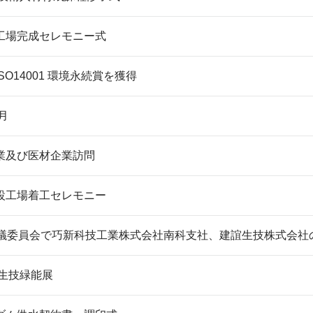
工場完成セレモニー式
O14001 環境永続賞を獲得
月
業及び医材企業訪問
設工場着工セレモニー
審議委員会で巧新科技工業株式会社南科支社、建誼生技株式会社
際生技緑能展