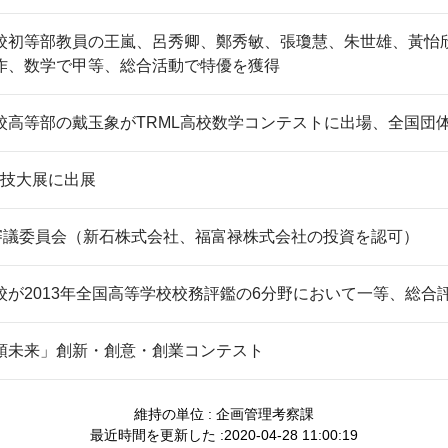
初等部教員の王嵐、呂秀卿、鄭秀敏、張瓊慧、朱世雄、黃怡欣、周佑
作、数学で甲等、総合活動で特優を獲得
校高等部の戴玉象がTRML高校数学コンテストに出場、全国団
物科技大展に出展
回審議委員会（新石株式会社、福富禄株式会社の投資を認可）
校が2013年全国高等学校校務評鑑の6分野において一等、総合
領未来」創新・創意・創業コンテスト
維持の単位 : 企画管理考察課
最近時間を更新した :2020-04-28 11:00:19