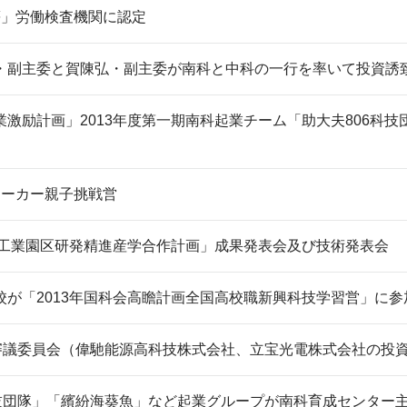
等」労働検査機関に認定
・副主委と賀陳弘・副主委が南科と中科の一行を率いて投資誘
激励計画」2013年度第一期南科起業チーム「助大夫806科技
ラーカー親子挑戦営
科学工業園区研発精進産学合作計画」成果発表会及び技術発表会
校が「2013年国科会高瞻計画全国高校職新興科技学習営」に
回審議委員会（偉馳能源高科技株式会社、立宝光電株式会社の投
科技団隊」「繽紛海葵魚」など起業グループが南科育成センター