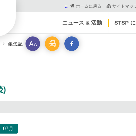
ホームに戻る
サイトマッ
:::
ニュース & 活動
STSP 
フ
印
新
年代記
営
ォ
刷
ウ
ン
イ
ト
ン
)
サ
ド
イ
を
07月
ズ
開