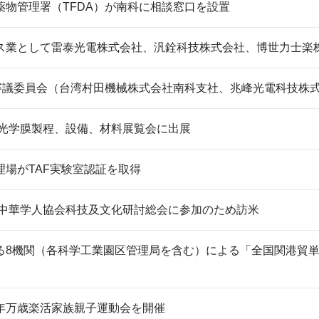
薬物管理署（TFDA）が南科に相談窓口を設置
ス業として雷泰光電株式会社、汎銓科技株式会社、博世力士楽
回審議委員会（台湾村田機械株式会社南科支社、兆峰光電科技株
暨光学膜製程、設備、材料展覧会に出展
理場がTAF実験室認証を取得
ダ州中華学人協会科技及文化研討総会に参加のため訪米
る8機関（各科学工業園区管理局を含む）による「全国関港貿
年万歳楽活家族親子運動会を開催