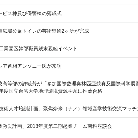
ービス棟及び保警棟の落成式
雅広場公衆トイレの芸術壁絵2ヶ所が完成
学工業園区幹部職員歳末親睦イベント
シア首相アンソニー氏が来訪
校高等部の許毓芳が「参加国際数理奥林匹亜競賽及国際科学展覧
4学年度国立台湾大学地理環境資源学系に推薦合格
業及技術人才培訓計画」聚焦奈米（ナノ）領域産学技術交流マッチ
業激励計画」2013年度第二期起業チーム南科座談会