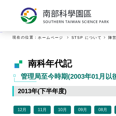
:::
主な内容の開始
:::
現在の位置：
ホームページ
STSP について
陣
南科年代記
管理局至今時期(2003年01月以後
2013年(下半年度)
12月
11月
10月
09月
08月