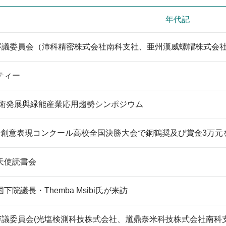
く
年代記
_STSP
回審議委員会（沛科精密株式会社南科支社、亜州漢威螺帽株式会
フ
ティー
ェ
階技術発展與緑能産業応用趨勢シンポジウム
イ
道創意表現コンクール高校全国決勝大会で銅鶴奨及び賞金3万元
ス
ブ
天使読書会
ッ
院議長・Themba Msibi氏が来訪
ク
回審議委員会(光塩検測科技株式会社、馗鼎奈米科技株式会社南科