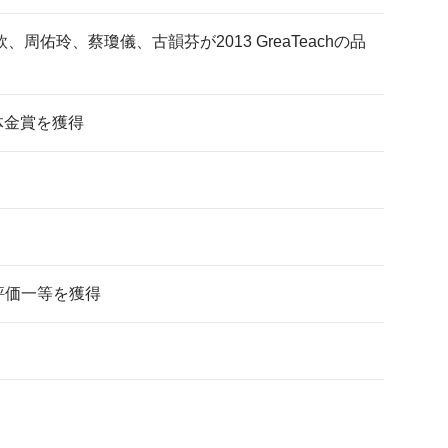
玲、蔡瓊儀、古韻芬が2013 GreaTeachの品
体金賞を獲得
評価一等を獲得