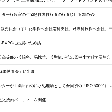
センターが第三者機関によるウォーターフットプリント認証を
ンター検験室の生物急性毒性検査の検査項目追加の認可
回審議委員会（宇川化学株式会社南科支社、君瞻科技株式会社、
ルEXPOに出展のため訪ロ
校高等部の黃怡寧、馬悅華、黃聖龍が第53回中小学科学展覧会
技緑能博覧会」に出展
ターが工業区内の汚水処理場として全国初の「ISO 50001
星光焼肉パーティーを開催