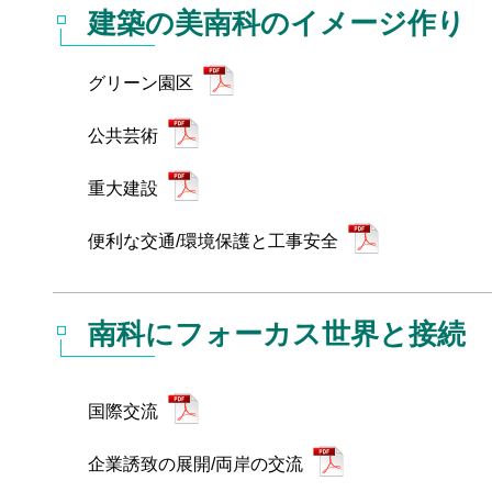
建築の美南科のイメージ作り
グリーン園区
公共芸術
重大建設
便利な交通/環境保護と工事安全
南科にフォーカス世界と接続
国際交流
企業誘致の展開/両岸の交流