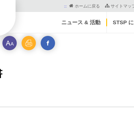
ホームに戻る
サイトマッ
:::
ニュース & 活動
STSP 
フ
印
新
ォ
刷
ウ
書
ン
イ
ト
ン
サ
ド
イ
を
ズ
開