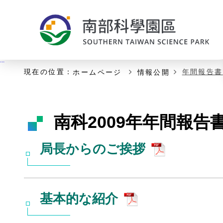
:::
主な内容の開始
:::
現在の位置：
年間報告書
ホームページ
情報公開
南科2009年年間報告
局長からのご挨拶
基本的な紹介