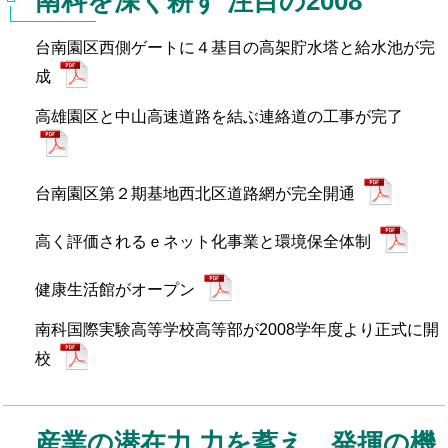
南科を深く耕す 注目の2008
ェ
統計資料
生活機能
お問い合わせ先
台南園区西側ゲートに４基目の高架貯水塔と給水池が完
イ
成
就労ビザ
ス
高雄園区と中山高速道路を結ぶ連絡道の工事が完了
ブ
ッ
台南園区第２期基地西北区道路網が完全開通
ク
高く評価されるｅネット化事業と環境保全体制
健康生活館がオープン
南科国際実験高等学校高等部が2008学年度より正式に開
校
産業の潜在力 力を蓄え、発揮の機