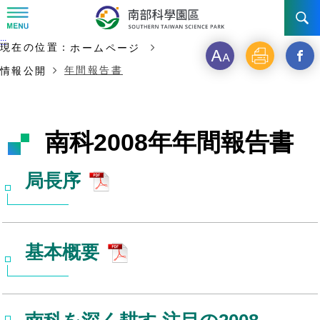
:::
主な内容の開始
:::
現在の位置：
ホームページ
ニュース & 活動
フ
印
新
年間報告書
情報公開
ォ
刷
ウ
STSP について
ニュース
ン
イ
イベント写真
投資ガイド
陣営
南科2008年年間報告書
ト
ン
事業展望
設立・沿革
交通
STSPを選ぶ理由
サ
ド
局長序
年代記
イ
を
台南園区
インセンティブ
お問い合わせ先
交通アクセス
ズ
開
組織構成
高雄園区
投資申請
基本概要
く
橋頭園区
費用と担保
_STS
園区生活
全企業
フ