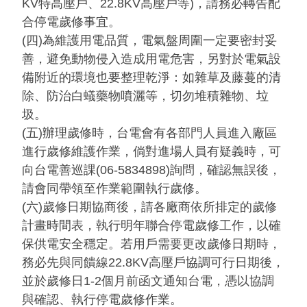
KV特高壓戶、22.8KV高壓戶等)，請務必轉告配
合停電歲修事宜。
(四)為維護用電品質，電氣盤周圍一定要密封妥
善，避免動物侵入造成用電危害，另對於電氣設
備附近的環境也要整理乾淨：如雜草及藤蔓的清
除、防治白蟻藥物噴灑等，切勿堆積雜物、垃
圾。
(五)辦理歲修時，台電會有各部門人員進入廠區
進行歲修維護作業，倘對進場人員有疑義時，可
向台電善巡課(06-5834898)詢問，確認無誤後，
請會同帶領至作業範圍執行歲修。
(六)歲修日期協商後，請各廠商依所排定的歲修
計畫時間表，執行明年聯合停電歲修工作，以確
保供電安全穩定。若用戶需要更改歲修日期時，
務必先與同饋線22.8KV高壓戶協調可行日期後，
並於歲修日1-2個月前函文通知台電，憑以協調
與確認、執行停電歲修作業。