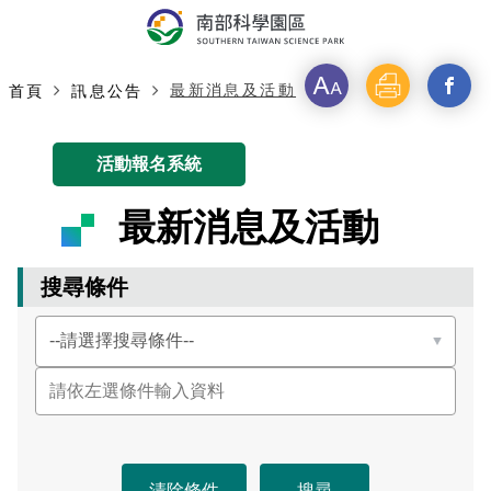
字
列
分
最新消息及活動
首頁
訊息公告
級
印
享
主要內容開始
活動報名系統
最新消息及活動
搜尋條件
選
擇
搜
請
尋
輸
條
入
件
關
鍵
字