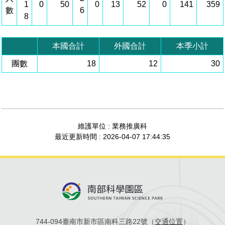
1
0
50
0
13
52
0
141
359
數
6
管理局位置
園區土地廠房宿舍出租資訊
廉政反貪、防貪專區
水電供應
Faceb
檔案應用專區
土地規劃
機構及廠商名錄
8
投資業務
土地及廠房租賃
園區課程及獎補助計畫
園區資源再生中心
廉政資訊
園區土地廠房宿舍出租資訊
水電供應
WebMail(新)
檔案應用服務須知
文化藝術
廠商名錄
工商業務
宿舍租金費用
園區參訪申請
園區培訓課程
本國合計
外國合計
本季小計
污水處理廠
團數
公職人員及關係人補助交易身分關係公開專區
污水處理廠
18
12
30
園區土地廠房宿舍出租資訊
檔案應用及宣導活動
園區公會資訊
園區生活
公共藝術
通關業務
污水費
科學園區人才培育補助計畫
性平專區
機關採購廉政平臺
污水處理廠
檔案教育訓練及標竿學習
研究機構
考古遺址
工安管理
創新創業
生活服務
廢棄物清除處理費
新興科技應用計畫
園區廠商採購資訊
檔案管理局相關連結
育成中心
南科新港堂
環保管理
園區宿舍簡介
永續園區
南科AI_ROBOT自造基地
敦親睦鄰經費補助
維護單位 : 業務推廣科
最近更新時間 : 2026-04-07 17:44:35
勞資管理
自行車道網
南科創業工坊
企業社會責任
建築管理
南科實中
永續LOHAS綠色園區
營建管理
人文景觀地圖
生態資產
電子公文交換
「沙崙生態科學園區生態保育協作平台」公開資訊
744-094臺南市新市區南科三路22號（
交通位置
）
網站