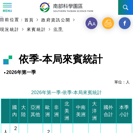
:::
主要內容開始
:::
目前位置：
首頁
政府資訊公開
訊息公告
字
列
另
依季
現況統計
來賓統計
級
印
開
南科管理局
最新消息及活動
啟
新聞資料專區
認識園區
發展沿革
依季-本局來賓統計
新
即時新聞澄清專區
首長介紹
設立沿革
工商服務
臺南園區
視
2026年第一季
徵才公告
大事紀
窗
機關組織
局長小檔案
單位：人
高雄園區
簡介
廠商服務
2026年第一季-依季-本局來賓統計
_
招標資訊
局長電子信箱
施政主軸
組織法
競爭優勢
橋頭園區
簡介
申請流程及表單
北
大
分
國
大
亞洲
歐
非
中南
國外
本季
美
洋
園區電子看板專區
組織架構
廉政園地
年度工作展望
土地規劃
競爭優勢
新設園區
簡介
相關費用
入區申辦流程
內
陸
其他
洲
洲
美洲
合計
小計
享
洲
洲
組織職掌
國家科學及技術委員會重大政策
水電供應
獲獎記錄
工作職掌與聯絡管道
土地規劃
競爭優勢
交通資訊
2
申辦案件處理時限
科學園區廠商服務網
園區事業管理費
到
人
2