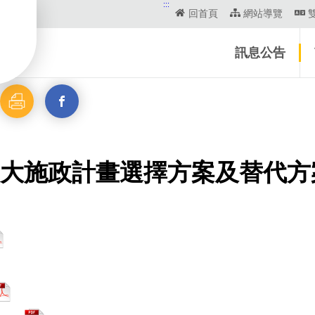
:::
回首頁
網站導覽
訊息公告
列
另
印
開
大施政計畫選擇方案及替代方
啟
新
視
窗
_