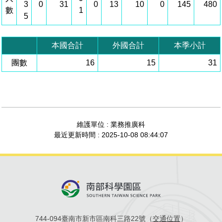
3
0
31
0
13
10
0
145
480
數
1
管理局位置
園區土地廠房宿舍出租資訊
廉政反貪、防貪專區
水電供應
Faceb
檔案應用專區
土地規劃
機構及廠商名錄
5
投資業務
土地及廠房租賃
園區課程及獎補助計畫
園區資源再生中心
廉政資訊
園區土地廠房宿舍出租資訊
水電供應
WebMail(新)
檔案應用服務須知
文化藝術
廠商名錄
工商業務
宿舍租金費用
園區參訪申請
園區培訓課程
本國合計
外國合計
本季小計
污水處理廠
團數
公職人員及關係人補助交易身分關係公開專區
污水處理廠
16
15
31
園區土地廠房宿舍出租資訊
檔案應用及宣導活動
園區公會資訊
園區生活
公共藝術
通關業務
污水費
科學園區人才培育補助計畫
性平專區
機關採購廉政平臺
污水處理廠
檔案教育訓練及標竿學習
研究機構
考古遺址
工安管理
創新創業
生活服務
廢棄物清除處理費
新興科技應用計畫
園區廠商採購資訊
檔案管理局相關連結
育成中心
南科新港堂
環保管理
園區宿舍簡介
永續園區
南科AI_ROBOT自造基地
敦親睦鄰經費補助
維護單位 : 業務推廣科
最近更新時間 : 2025-10-08 08:44:07
勞資管理
自行車道網
南科創業工坊
企業社會責任
建築管理
南科實中
永續LOHAS綠色園區
營建管理
人文景觀地圖
生態資產
電子公文交換
「沙崙生態科學園區生態保育協作平台」公開資訊
744-094臺南市新市區南科三路22號（
交通位置
）
網站