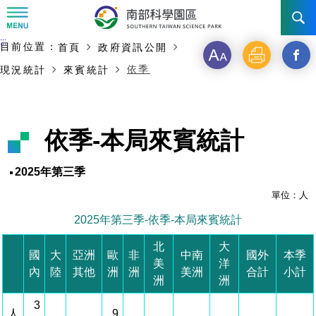
:::
主要內容開始
:::
目前位置：
首頁
政府資訊公開
訊息公告
字
列
另
依季
現況統計
來賓統計
級
印
開
南科管理局
最新消息及活動
啟
新聞資料專區
認識園區
發展沿革
依季-本局來賓統計
新
即時新聞澄清專區
首長介紹
設立沿革
工商服務
臺南園區
視
2025年第三季
徵才公告
大事紀
窗
機關組織
局長小檔案
單位：人
高雄園區
簡介
廠商服務
2025年第三季-依季-本局來賓統計
_
招標資訊
局長電子信箱
施政主軸
組織法
競爭優勢
橋頭園區
簡介
申請流程及表單
北
大
分
國
大
亞洲
歐
非
中南
國外
本季
美
洋
園區電子看板專區
組織架構
廉政園地
年度工作展望
土地規劃
競爭優勢
新設園區
簡介
相關費用
入區申辦流程
內
陸
其他
洲
洲
美洲
合計
小計
享
洲
洲
組織職掌
國家科學及技術委員會重大政策
水電供應
獲獎記錄
工作職掌與聯絡管道
土地規劃
競爭優勢
交通資訊
3
申辦案件處理時限
科學園區廠商服務網
園區事業管理費
到
人
9