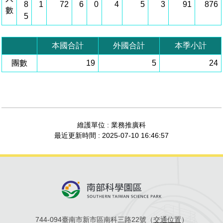
8
1
72
6
0
4
5
3
91
876
數
管理局位置
園區土地廠房宿舍出租資訊
廉政反貪、防貪專區
水電供應
Faceb
檔案應用專區
土地規劃
機構及廠商名錄
5
投資業務
土地及廠房租賃
園區課程及獎補助計畫
園區資源再生中心
廉政資訊
園區土地廠房宿舍出租資訊
水電供應
WebMail(新)
檔案應用服務須知
文化藝術
廠商名錄
工商業務
宿舍租金費用
園區參訪申請
園區培訓課程
本國合計
外國合計
本季小計
污水處理廠
團數
公職人員及關係人補助交易身分關係公開專區
污水處理廠
19
5
24
園區土地廠房宿舍出租資訊
檔案應用及宣導活動
園區公會資訊
園區生活
公共藝術
通關業務
污水費
科學園區人才培育補助計畫
性平專區
機關採購廉政平臺
污水處理廠
檔案教育訓練及標竿學習
研究機構
考古遺址
工安管理
創新創業
生活服務
廢棄物清除處理費
新興科技應用計畫
園區廠商採購資訊
檔案管理局相關連結
育成中心
南科新港堂
環保管理
園區宿舍簡介
永續園區
南科AI_ROBOT自造基地
敦親睦鄰經費補助
維護單位 : 業務推廣科
最近更新時間 : 2025-07-10 16:46:57
勞資管理
自行車道網
南科創業工坊
企業社會責任
建築管理
南科實中
永續LOHAS綠色園區
營建管理
人文景觀地圖
生態資產
電子公文交換
「沙崙生態科學園區生態保育協作平台」公開資訊
744-094臺南市新市區南科三路22號（
交通位置
）
網站