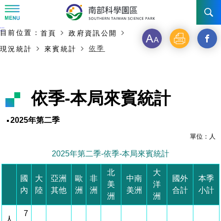
:::
主要內容開始
:::
目前位置：
首頁
政府資訊公開
訊息公告
字
列
另
依季
現況統計
來賓統計
級
印
開
南科管理局
最新消息及活動
啟
新聞資料專區
認識園區
發展沿革
依季-本局來賓統計
新
即時新聞澄清專區
首長介紹
設立沿革
工商服務
臺南園區
視
2025年第二季
徵才公告
大事紀
窗
機關組織
局長小檔案
單位：人
高雄園區
簡介
廠商服務
2025年第二季-依季-本局來賓統計
_
招標資訊
局長電子信箱
施政主軸
組織法
競爭優勢
橋頭園區
簡介
申請流程及表單
北
大
分
國
大
亞洲
歐
非
中南
國外
本季
美
洋
園區電子看板專區
組織架構
廉政園地
年度工作展望
土地規劃
競爭優勢
新設園區
簡介
相關費用
入區申辦流程
內
陸
其他
洲
洲
美洲
合計
小計
享
洲
洲
組織職掌
國家科學及技術委員會重大政策
水電供應
獲獎記錄
工作職掌與聯絡管道
土地規劃
競爭優勢
交通資訊
7
申辦案件處理時限
科學園區廠商服務網
園區事業管理費
到
人