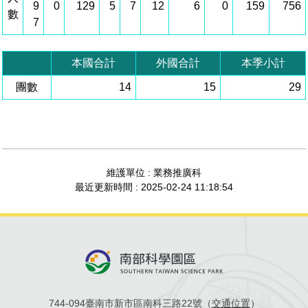
9
0
129
5
7
12
6
0
159
756
數
管理局位置
園區土地廠房宿舍出租資訊
廉政反貪、防貪專區
水電供應
Faceb
檔案應用專區
土地規劃
機構及廠商名錄
7
投資業務
土地及廠房租賃
園區課程及獎補助計畫
園區資源再生中心
廉政資訊
園區土地廠房宿舍出租資訊
水電供應
WebMail(新)
檔案應用服務須知
文化藝術
廠商名錄
工商業務
宿舍租金費用
園區參訪申請
園區培訓課程
本國合計
外國合計
本季小計
污水處理廠
團數
公職人員及關係人補助交易身分關係公開專區
污水處理廠
14
15
29
園區土地廠房宿舍出租資訊
檔案應用及宣導活動
園區公會資訊
園區生活
公共藝術
通關業務
污水費
科學園區人才培育補助計畫
性平專區
機關採購廉政平臺
污水處理廠
檔案教育訓練及標竿學習
研究機構
考古遺址
工安管理
創新創業
生活服務
廢棄物清除處理費
新興科技應用計畫
園區廠商採購資訊
檔案管理局相關連結
育成中心
南科新港堂
環保管理
園區宿舍簡介
永續園區
南科AI_ROBOT自造基地
敦親睦鄰經費補助
維護單位 : 業務推廣科
最近更新時間 : 2025-02-24 11:18:54
勞資管理
自行車道網
南科創業工坊
企業社會責任
建築管理
南科實中
永續LOHAS綠色園區
營建管理
人文景觀地圖
生態資產
電子公文交換
「沙崙生態科學園區生態保育協作平台」公開資訊
744-094臺南市新市區南科三路22號（
交通位置
）
網站