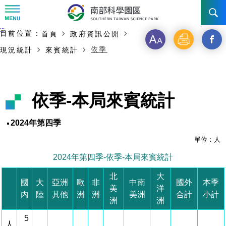
:::
主要內容開始
:::
目前位置：
首頁
政府資訊公開
訊息公告
字
列
另
依季
現況統計
來賓統計
級
印
開
南科管理局
最新消息及活動
啟
新聞資料專區
認識園區
發展沿革
依季-本局來賓統計
新
即時新聞澄清專區
首長介紹
設立沿革
工商服務
臺南園區
視
2024年第四季
徵才公告
大事紀
窗
機關組織
局長小檔案
單位：人
高雄園區
簡介
廠商服務
2024年第四季-依季-本局來賓統計
_
招標資訊
局長電子信箱
施政主軸
組織法
競爭優勢
橋頭園區
簡介
申請流程及表單
北
大
分
國
大
亞洲
歐
非
中南
國外
本季
美
洋
園區電子看板專區
組織架構
廉政園地
年度工作展望
土地規劃
競爭優勢
新設園區
簡介
相關費用
入區申辦流程
內
陸
其他
洲
洲
美洲
合計
小計
享
洲
洲
組織職掌
國家科學及技術委員會重大政策
水電供應
獲獎記錄
工作職掌與聯絡管道
土地規劃
競爭優勢
交通資訊
5
申辦案件處理時限
科學園區廠商服務網
園區事業管理費
到
人