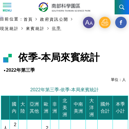
:::
主要內容開始
:::
目前位置：
首頁
政府資訊公開
訊息公告
字
列
另
依季
現況統計
來賓統計
級
印
開
南科管理局
最新消息及活動
啟
新聞資料專區
認識園區
發展沿革
依季-本局來賓統計
新
即時新聞澄清專區
首長介紹
設立沿革
工商服務
臺南園區
視
2022年第三季
徵才公告
大事紀
窗
機關組織
局長小檔案
單位：人
高雄園區
簡介
廠商服務
2022年第三季-依季-本局來賓統計
_
招標資訊
局長電子信箱
施政主軸
組織法
競爭優勢
橋頭園區
簡介
申請流程及表單
北
大
分
國
大
亞洲
歐
非
中南
國外
本季
美
洋
園區電子看板專區
組織架構
廉政園地
年度工作展望
土地規劃
競爭優勢
新設園區
簡介
相關費用
入區申辦流程
內
陸
其他
洲
洲
美洲
合計
小計
享
洲
洲
組織職掌
國家科學及技術委員會重大政策
水電供應
獲獎記錄
工作職掌與聯絡管道
土地規劃
競爭優勢
交通資訊
2
申辦案件處理時限
科學園區廠商服務網
園區事業管理費
到
人
2