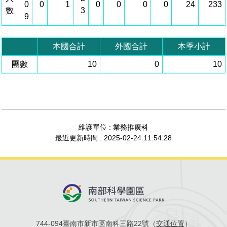
0
0
1
0
0
0
0
24
233
數
3
管理局位置
園區土地廠房宿舍出租資訊
廉政反貪、防貪專區
水電供應
Faceb
檔案應用專區
土地規劃
機構及廠商名錄
9
投資業務
土地及廠房租賃
園區課程及獎補助計畫
園區資源再生中心
廉政資訊
園區土地廠房宿舍出租資訊
水電供應
WebMail(新)
檔案應用服務須知
文化藝術
廠商名錄
工商業務
宿舍租金費用
園區參訪申請
園區培訓課程
本國合計
外國合計
本季小計
污水處理廠
團數
公職人員及關係人補助交易身分關係公開專區
污水處理廠
10
0
10
園區土地廠房宿舍出租資訊
檔案應用及宣導活動
園區公會資訊
園區生活
公共藝術
通關業務
污水費
科學園區人才培育補助計畫
性平專區
機關採購廉政平臺
污水處理廠
檔案教育訓練及標竿學習
研究機構
考古遺址
工安管理
創新創業
生活服務
廢棄物清除處理費
新興科技應用計畫
園區廠商採購資訊
檔案管理局相關連結
育成中心
南科新港堂
環保管理
園區宿舍簡介
永續園區
南科AI_ROBOT自造基地
敦親睦鄰經費補助
維護單位 : 業務推廣科
最近更新時間 : 2025-02-24 11:54:28
勞資管理
自行車道網
南科創業工坊
企業社會責任
建築管理
南科實中
永續LOHAS綠色園區
營建管理
人文景觀地圖
生態資產
電子公文交換
「沙崙生態科學園區生態保育協作平台」公開資訊
744-094臺南市新市區南科三路22號（
交通位置
）
網站