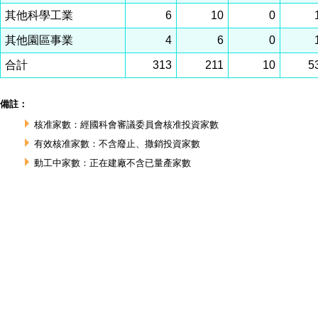
其他科學工業
6
10
0
其他園區事業
4
6
0
合計
313
211
10
5
備註：
核准家數：經國科會審議委員會核准投資家數
有效核准家數：不含廢止、撒銷投資家數
動工中家數：正在建廠不含已量產家數