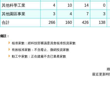
其他科學工業
4
10
14
0
其他園區事業
3
4
7
3
合計
266
160
426
138
備註：
核准家數：經科技部審議委員會核准投資家數
有效核准家數：不含廢止、撒銷投資家數
動工中家數：正在建廠不含已量產家數
維
最近更新時間 :