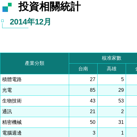
投資相關統計
2014年12月
核准家數
產業分類
台南
高雄
積體電路
27
5
光電
85
29
生物技術
43
53
通訊
21
2
精密機械
50
31
電腦週邊
3
1