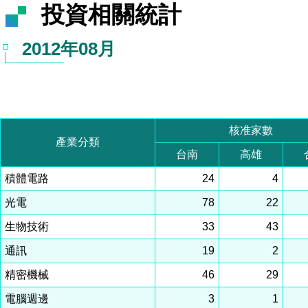
投資相關統計
2012年08月
核准家數
產業分類
台南
高雄
積體電路
24
4
光電
78
22
生物技術
33
43
通訊
19
2
精密機械
46
29
電腦週邊
3
1