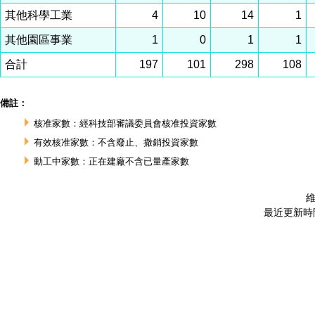
其他科學工業
4
10
14
1
其他園區事業
1
0
1
1
合計
197
101
298
108
備註：
核准家數：經科技部審議委員會核准投資家數
有效核准家數：不含廢止、撒銷投資家數
動工中家數：正在建廠不含已量產家數
維
最近更新時間 :