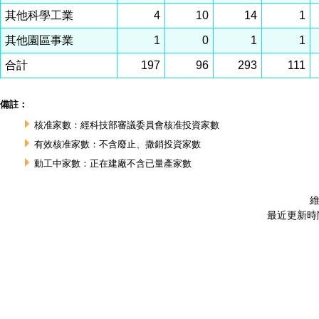
其他科學工業
4
10
14
1
其他園區事業
1
0
1
1
合計
197
96
293
111
備註：
核准家數：經科技部審議委員會核准投資家數
有效核准家數：不含廢止、撒銷投資家數
動工中家數：正在建廠不含已量產家數
維
最近更新時間 :