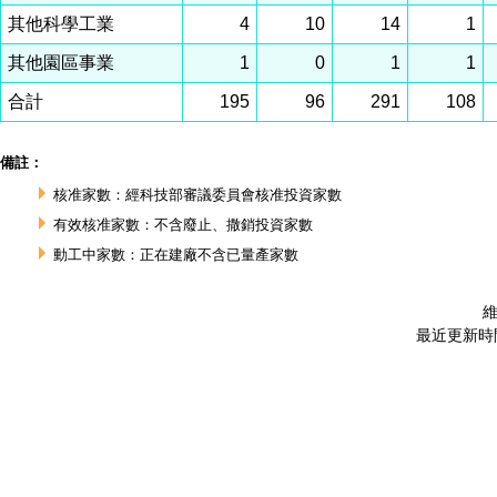
其他科學工業
4
10
14
1
其他園區事業
1
0
1
1
合計
195
96
291
108
備註：
核准家數：經科技部審議委員會核准投資家數
有效核准家數：不含廢止、撒銷投資家數
動工中家數：正在建廠不含已量產家數
維
最近更新時間 :