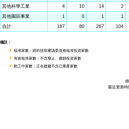
其他科學工業
4
10
14
2
其他園區事業
1
0
1
1
合計
187
80
267
104
備註：
核准家數：經科技部審議委員會核准投資家數
有效核准家數：不含廢止、撒銷投資家數
動工中家數：正在建廠不含已量產家數
維
最近更新時間 :