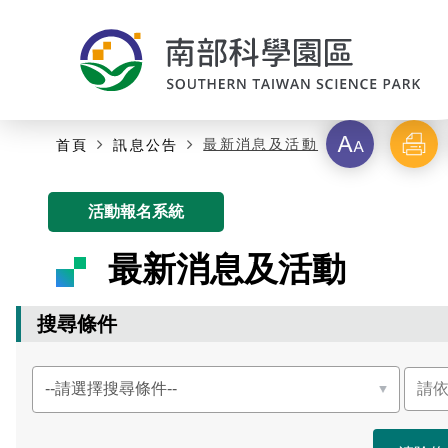
字
列
最新消息及活動
首頁
訊息公告
主要內容開始
級
印
活動報名系統
最新消息及活動
搜尋條件
選
請
擇
輸
搜
入
尋
關
條
鍵