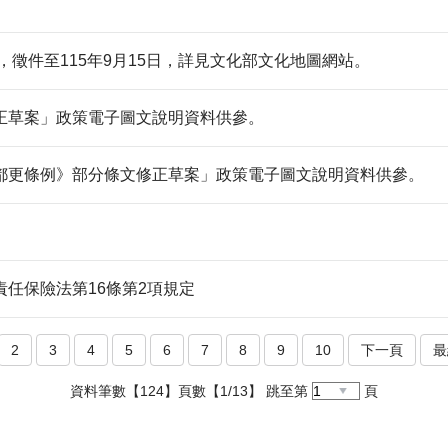
，徵件至115年9月15日，詳見文化部文化地圖網站。
正草案」政策電子圖文說明資料供參。
都更條例》部分條文修正草案」政策電子圖文說明資料供參。
任保險法第16條第2項規定
2
3
4
5
6
7
8
9
10
下一頁
最
Please
資料筆數【124】頁數【1/13】 跳至第
頁
select
the
No.
of